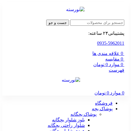
جست و جو
پشتیبانی۲۴ ساعته:
0935-5962011
0
علاقه مندی ها
0
مقایسه
0
موارد
0
تومان
فهرست
0
موارد
0
تومان
فروشگاه
پوشاک بچه
پوشاک بچگانه
بلوز شلوار بچگانه
شلوار راحتی بچگانه
هودی شلوار بچگانه