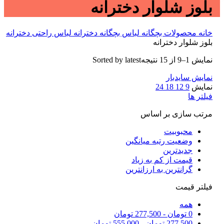
بلوز شلوار دخترانه
خانه
محصولات بچگانه
لباس بچگانه دخترانه
لباس راحتی دخترانه
بلوز شلوار دخترانه
نمایش 1–9 از 15 نتیجه
Sorted by latest
نمایش سایدبار
نمایش
9
12
18
24
فیلتر ها
مرتب سازی بر اساس
محبوبیت
وضعیت رتبه میانگین
جدیدترین
قیمت از کم به زیاد
گرانترین به ارزانترین
فیلتر قیمت
همه
0
تومان
-
277,500
تومان
277,500
تومان
-
555,000
تومان