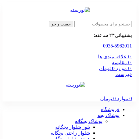
جست و جو
پشتیبانی۲۴ ساعته:
0935-5962011
0
علاقه مندی ها
0
مقایسه
0
موارد
0
تومان
فهرست
0
موارد
0
تومان
فروشگاه
پوشاک بچه
پوشاک بچگانه
بلوز شلوار بچگانه
شلوار راحتی بچگانه
هودی شلوار بچگانه