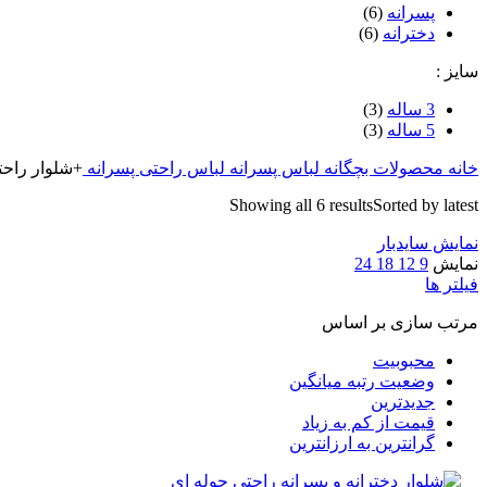
پسرانه
(6)
دخترانه
(6)
سایز :
3 ساله
(3)
5 ساله
(3)
خانه
محصولات بچگانه
لباس پسرانه
لباس راحتی پسرانه
+شلوار راحت
Showing all 6 results
Sorted by latest
نمایش سایدبار
نمایش
9
12
18
24
فیلتر ها
مرتب سازی بر اساس
محبوبیت
وضعیت رتبه میانگین
جدیدترین
قیمت از کم به زیاد
گرانترین به ارزانترین