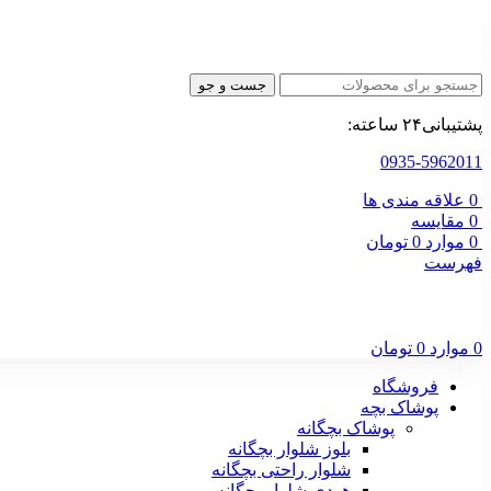
جست و جو
پشتیبانی۲۴ ساعته:
0935-5962011
0
علاقه مندی ها
0
مقایسه
0
موارد
0
تومان
فهرست
0
موارد
0
تومان
فروشگاه
پوشاک بچه
پوشاک بچگانه
بلوز شلوار بچگانه
شلوار راحتی بچگانه
هودی شلوار بچگانه