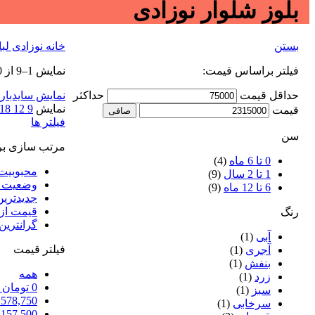
بلوز شلوار نوزادی
بستن
خانه
نوزادی
لب
فیلتر براساس قیمت:
نمایش 1–9 از 10 نتیجه
حداقل قیمت
حداكثر
نمایش سایدبار
نمایش
9
12
18
قيمت
صافی
فیلتر ها
سن
مرتب سازی ب
0 تا 6 ماه
(4)
محبوبیت
1 تا 2 سال
(9)
وضعیت رت
6 تا 12 ماه
(9)
جدیدترین
قیمت از 
رنگ
گرانترین 
آبی
(1)
فیلتر قیمت
آجری
(1)
بنفش
(1)
همه
زرد
(1)
0
تومان
-
سبز
(1)
578,750
سرخابی
(1)
,157,500