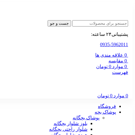
جست و جو
پشتیبانی۲۴ ساعته:
0935-5962011
0
علاقه مندی ها
0
مقایسه
0
موارد
0
تومان
فهرست
0
موارد
0
تومان
فروشگاه
پوشاک بچه
پوشاک بچگانه
بلوز شلوار بچگانه
شلوار راحتی بچگانه
هودی شلوار بچگانه