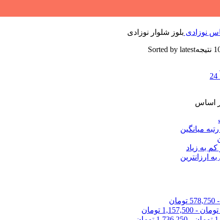
اس نوزادی
بلوز شلوار نوزادی
Sorted by latest
24
ر اساس
به میانگین
کم به زیاد
به ارزانترین
578,750
تومان
تومان
-
1,157,500
تومان
1
تومان
-
1,736,250
تومان