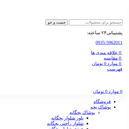
جست و جو
پشتیبانی۲۴ ساعته:
0935-5962011
0
علاقه مندی ها
0
مقایسه
0
موارد
0
تومان
فهرست
0
موارد
0
تومان
فروشگاه
پوشاک بچه
پوشاک بچگانه
بلوز شلوار بچگانه
شلوار راحتی بچگانه
هودی شلوار بچگانه