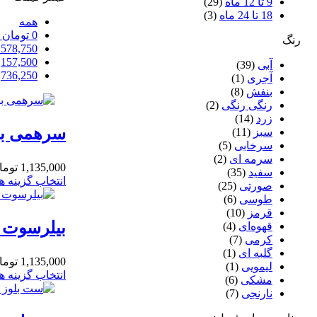
9 تا 12 ماه
(29)
18 تا 24 ماه
(3)
همه
0
تومان
-
رنگ
578,750
,157,500
آبی
(39)
,736,250
آجری
(1)
بنفش
(8)
رنگی رنگی
(2)
زرد
(14)
سرهمی بیلر بچگا
سبز
(11)
سرخابی
(5)
سرمه ای
(2)
1,135,000
توما
سفید
(35)
انتخاب گزینه ها
صورتی
(25)
طوسی
(6)
قرمز
(10)
بیلرسوت بچگانه آبی 9 و 12 و 24 
قهوه‌ای
(4)
کرمی
(7)
گلبه ای
(1)
1,135,000
توما
لیمویی
(1)
انتخاب گزینه ها
مشکی
(6)
نارنجی
(7)