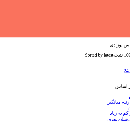
اس نوزادی
Sorted by latest
24
ر اساس
به میانگین
کم به زیاد
به ارزانترین