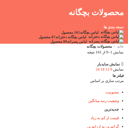
محصولات بچگانه
دسته بندی ها
لباس بچگانه
161 محصول
لباس بچگانه دخترانه
87 محصول
لباس پسرانه
89 محصول
خانه
محصولات بچگانه
نمایش 1–9 از 161 نتیجه
نمایش سایدبار
نمایش
9
12
18
24
فیلتر ها
مرتب سازی بر اساس
محبوبیت
وضعیت رتبه میانگین
جدیدترین
قیمت از کم به زیاد
گرانترین به ارزانترین