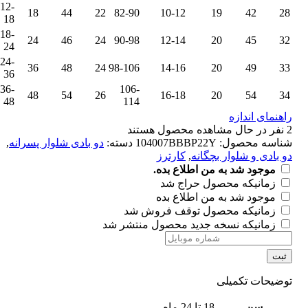
12-
18
44
22
82-90
10-12
19
42
28
18
18-
24
46
24
90-98
12-14
20
45
32
24
24-
36
48
24
98-106
14-16
20
49
33
36
36-
106-
48
54
26
16-18
20
54
34
48
114
راهنمای اندازه
2
نفر در حال مشاهده محصول هستند
شناسه محصول:
104007BBBP22Y
دسته:
دو بادی شلوار پسرانه
,
دو بادی و شلوار بچگانه
,
کارترز
موجود شد به من اطلاع بده.
زمانیکه محصول حراج شد
موجود شد به من اطلاع بده
زمانیکه محصول توقف فروش شد
زمانیکه نسخه جدید محصول منتشر شد
ثبت
توضیحات تکمیلی
سن
18 تا 24 ماه