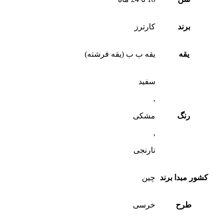
برند
کارترز
یقه
یقه ب ب (یقه فرشته)
سفید
,
رنگ
مشکی
,
نارنجی
کشور مبدا برند
چین
طرح
خرسی