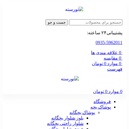
جست و جو
پشتیبانی۲۴ ساعته:
0935-5962011
0
علاقه مندی ها
0
مقایسه
0
موارد
0
تومان
فهرست
0
موارد
0
تومان
فروشگاه
پوشاک بچه
پوشاک بچگانه
بلوز شلوار بچگانه
شلوار راحتی بچگانه
هودی شلوار بچگانه