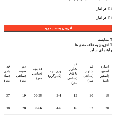
1 در انبار
1 در انبار
افزودن به سبد خرید
مقایسه
افزودن به علاقه مندی ها
راهنمای سایز
قد
اندازه
قد
دور
قد
شلوار
قد بچه
آستین
شلوار
وزن بچه
سینه
بادی
تا فاق
(سانتی
(آستین
(سانتی
(کیلوگرم)
(سانتی
(سانتی
(سانتی
متر)
بلند)
متر)
متر)
متر)
متر)
37
19
50-58
3-4
15
30
18
38
20
58-66
4-6
16
32
20