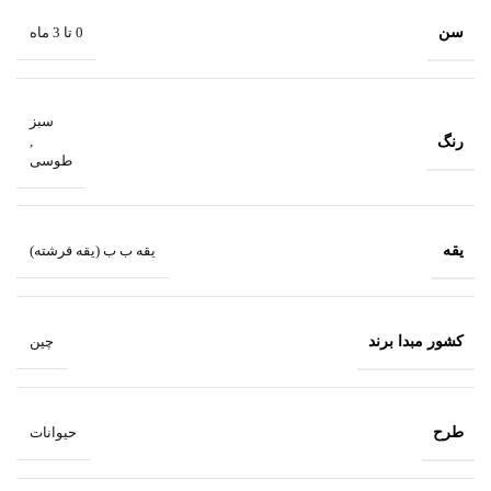
سن
0 تا 3 ماه
سبز
رنگ
,
طوسی
یقه
یقه ب ب (یقه فرشته)
کشور مبدا برند
چین
طرح
حیوانات