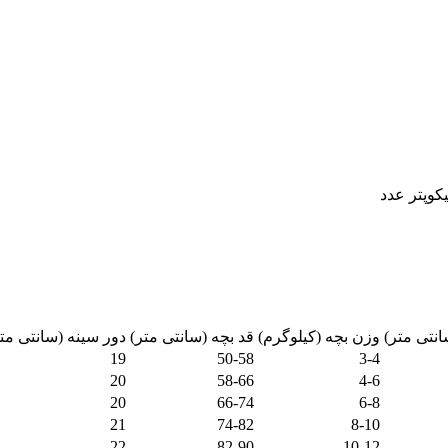
انتی متر)
وزن بچه (کیلوگرم)
قد بچه (سانتی متر)
دور سینه (سانتی مت
19
50-58
3-4
20
58-66
4-6
20
66-74
6-8
21
74-82
8-10
22
82-90
10-12