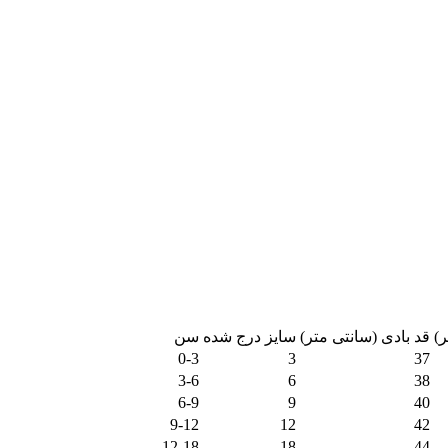
ر)
قد بادی (سانتی متر)
سایز درج شده
سن
0-3
3
37
3-6
6
38
6-9
9
40
9-12
12
42
12-18
18
44