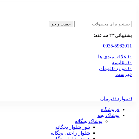
جست و جو
پشتیبانی۲۴ ساعته:
0935-5962011
0
علاقه مندی ها
0
مقایسه
0
موارد
0
تومان
فهرست
0
موارد
0
تومان
فروشگاه
پوشاک بچه
پوشاک بچگانه
بلوز شلوار بچگانه
شلوار راحتی بچگانه
هودی شلوار بچگانه