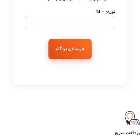
نوزده − 14 =
پرداخت سریع