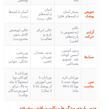
پایه
پوشش
آسان
تعویض
بسیار آسان
آسان (دکمه‌ها،
(دکمه‌های
پوشک
(دکمه‌های فاق)
زیپ)
فاق، زیپ)
عالی
عالی (برای
عالی (پوشش
آزادی
(به‌خصوص با
بازی و
کامل بدون
حرکت
پارچه‌های
فعالیت)
محدودیت)
کشی)
بدون آستین،
بندی، یقه‌دار،
ورزشی،
آستین کوتاه/
سبک‌ها
چین‌دار،
مجلسی،
بلند، کیمونو،
بافتنی
خانگی، خوابی
یقه‌پاکتی
نوزادان تا
نوزادان تازه
نوزادان تا
کودکان نوپا
سن
متولد شده تا
سن آموزش
(معمولاً 3 ماه
مناسب
نوپا (0 تا 48
از پوشک (0 تا
به بالا، برای
ماه)
2 سال)
آموزش‌دیدگان
توالت)
جنس پارچه، ویژگی‌ها و نکات مراقبتی پیشرفته