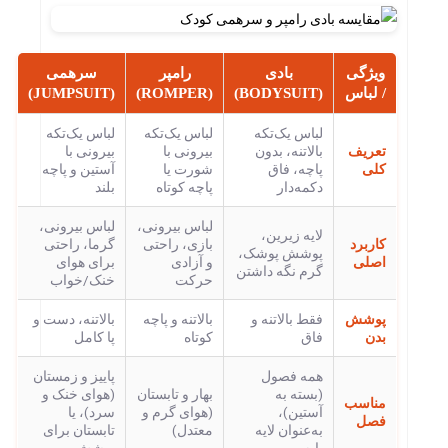
ویژگی
بادی
رامپر
سرهمی
/ لباس
(BODYSUIT)
(ROMPER)
(JUMPSUIT)
لباس یک‌تکه
لباس یک‌تکه
لباس یک‌تکه
تعریف
بالاتنه، بدون
بیرونی با
بیرونی با
کلی
پاچه، فاق
شورت یا
آستین و پاچه
دکمه‌دار
پاچه کوتاه
بلند
لباس بیرونی،
لباس بیرونی،
لایه زیرین،
کاربرد
بازی، راحتی
گرما، راحتی
پوشش پوشک،
اصلی
و آزادی
برای هوای
گرم نگه داشتن
حرکت
خنک/خواب
پوشش
فقط بالاتنه و
بالاتنه و پاچه
بالاتنه، دست و
بدن
فاق
کوتاه
پا کامل
همه فصول
پاییز و زمستان
(بسته به
بهار و تابستان
(هوای خنک و
مناسب
آستین)،
(هوای گرم و
سرد)، یا
فصل
به‌عنوان لایه
معتدل)
تابستان برای