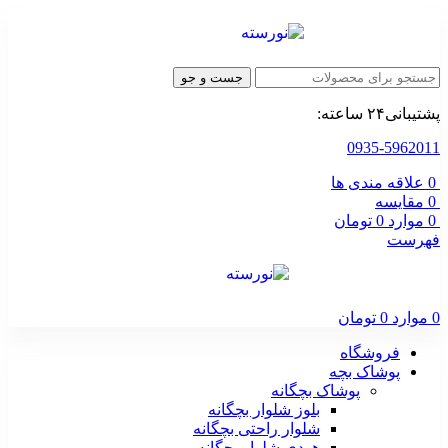
جست و جو
پشتیبانی۲۴ ساعته:
0935-5962011
0
علاقه مندی ها
0
مقایسه
0
موارد
0
تومان
فهرست
0
موارد
0
تومان
فروشگاه
پوشاک بچه
پوشاک بچگانه
بلوز شلوار بچگانه
شلوار راحتی بچگانه
هودی شلوار بچگانه