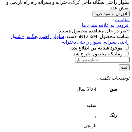
شلوار راحتی بچگانه داخل کرک دخترانه و پسرانه راه راه نارنجی و
بنفش عدد
افزودن به سبد خرید
مقایسه
افزودن به علاقه مندی ها
9
نفر در حال مشاهده محصول هستند
شناسه محصول:
6BT256M
دسته:
شلوار راحتی بچگانه
,
+شلوار
راحتی پسرانه
,
شلوار راحتی دخترانه
موجود شد به من اطلاع بده.
زمانیکه محصول حراج شد
ثبت
توضیحات تکمیلی
سن
4 تا 5 سال
سفید
رنگ
,
نارنجی