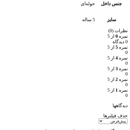
جنس داخل
حوله‌ای
سایز
5 ساله
نظرات (0)
نمره
0
از 5
0 دیدگاه
نمره
5
از 5
0
نمره
4
از 5
0
نمره
3
از 5
0
نمره
2
از 5
0
نمره
1
از 5
0
دیدگاهها
حذف فیلترها