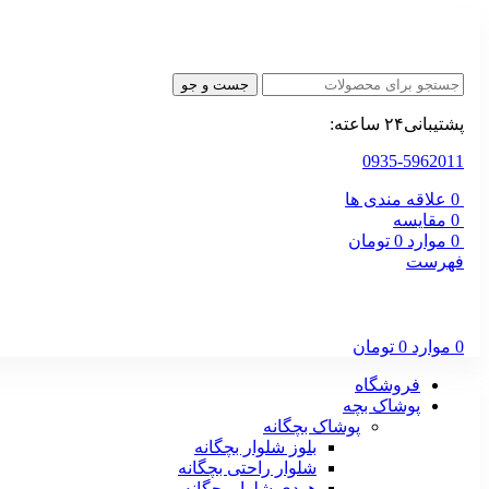
جست و جو
پشتیبانی۲۴ ساعته:
0935-5962011
0
علاقه مندی ها
0
مقایسه
0
موارد
0
تومان
فهرست
0
موارد
0
تومان
فروشگاه
پوشاک بچه
پوشاک بچگانه
بلوز شلوار بچگانه
شلوار راحتی بچگانه
هودی شلوار بچگانه