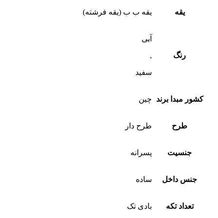
یقه
یقه ب ب (یقه فرشته)
آبی
رنگ
,
سفید
کشور مبدا برند
چین
طرح
طرح دار
جنسیت
پسرانه
جنس داخل
ساده
تعداد تکه
بادی تک