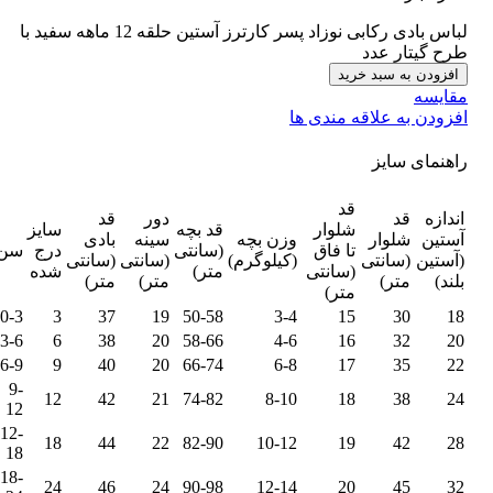
لباس بادی رکابی نوزاد پسر کارترز آستین حلقه 12 ماهه سفید با
طرح گیتار عدد
افزودن به سبد خرید
مقایسه
افزودن به علاقه مندی ها
راهنمای سایز
قد
اندازه
قد
دور
قد
شلوار
قد بچه
سایز
آستین
شلوار
وزن بچه
سینه
بادی
تا فاق
(سانتی
درج
سن
(آستین
(سانتی
(کیلوگرم)
(سانتی
(سانتی
(سانتی
متر)
شده
بلند)
متر)
متر)
متر)
متر)
0-3
3
37
19
50-58
3-4
15
30
18
3-6
6
38
20
58-66
4-6
16
32
20
6-9
9
40
20
66-74
6-8
17
35
22
9-
12
42
21
74-82
8-10
18
38
24
12
12-
18
44
22
82-90
10-12
19
42
28
18
18-
24
46
24
90-98
12-14
20
45
32