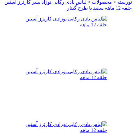
نورسته
>
محصولات
>
لباس بادی رکابی نوزاد پسر کارترز آستین
حلقه 12 ماهه سفید با طرح گیتار