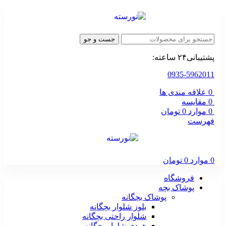
جست و جو
پشتیبانی۲۴ ساعته:
0935-5962011
0
علاقه مندی ها
0
مقایسه
0
موارد
0
تومان
فهرست
0
موارد
0
تومان
فروشگاه
پوشاک بچه
پوشاک بچگانه
بلوز شلوار بچگانه
شلوار راحتی بچگانه
هودی شلوار بچگانه