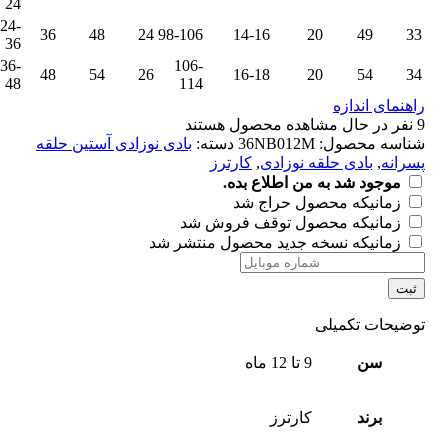
24
24-
36
48
24
98-106
14-16
20
49
33
36
36-
106-
48
54
26
16-18
20
54
34
48
114
راهنمای اندازه
9
نفر در حال مشاهده محصول هستند
شناسه محصول:
36NB012M
دسته:
بادی نوزادی آستین حلقه
پسرانه
,
بادی حلقه نوزادی
,
کارترز
موجود شد به من اطلاع بده.
زمانیکه محصول حراج شد
زمانیکه محصول توقف فروش شد
زمانیکه نسخه جدید محصول منتشر شد
ثبت
توضیحات تکمیلی
سن
9 تا 12 ماه
برند
کارترز