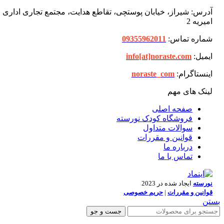
آدرس: شیراز، خیابان پوستچی، تقاطع هدایت، مجتمع تجاری اداری
امیریه 2
شماره تماس:
09355962011
ایمیل:
info[at]noraste.com
اینستاگرام:
noraste_com
لینک های مهم
صفحه اصلی
فروشگاه کودک نورسته
سوالات متداول
قوانین و مقررات
درباره ما
تماس با ما
نورسته
ایجاد شده در 2023
قوانین و مقررات
|
حریم خصوصی
بستن
جست و جو