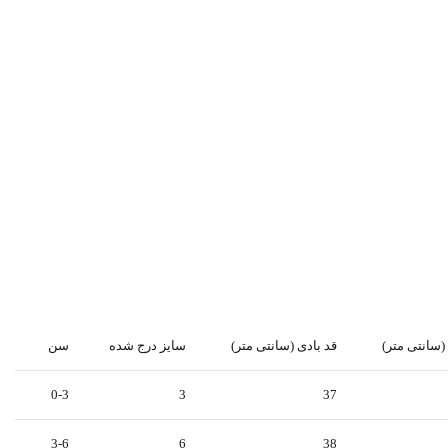
(سانتی متر)
قد بادی (سانتی متر)
سایز درج شده
سن
0-3
3
37
3-6
6
38