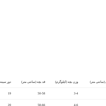
 (سانتی متر)
وزن بچه (کیلوگرم)
قد بچه (سانتی متر)
دور سینه 
19
50-58
3-4
20
58-66
4-6