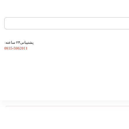
پشتیبانی۲۴ ساعته:
0935-5962011