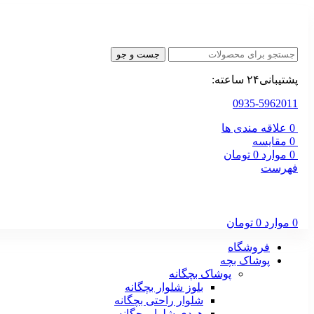
جست و جو
پشتیبانی۲۴ ساعته:
0935-5962011
0
علاقه مندی ها
0
مقایسه
0
موارد
0
تومان
فهرست
0
موارد
0
تومان
فروشگاه
پوشاک بچه
پوشاک بچگانه
بلوز شلوار بچگانه
شلوار راحتی بچگانه
هودی شلوار بچگانه