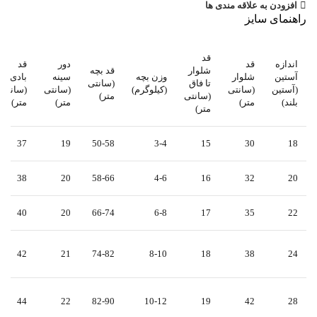
افزودن به علاقه مندی ها
راهنمای سایز
قد
اندازه
قد
دور
قد
شلوار
قد بچه
آستین
شلوار
وزن بچه
سینه
بادی
تا فاق
(سانتی
(آستین
(سانتی
(کیلوگرم)
(سانتی
(سانتی
(سانتی
متر)
بلند)
متر)
متر)
متر)
متر)
37
19
50-58
3-4
15
30
18
38
20
58-66
4-6
16
32
20
40
20
66-74
6-8
17
35
22
42
21
74-82
8-10
18
38
24
44
22
82-90
10-12
19
42
28