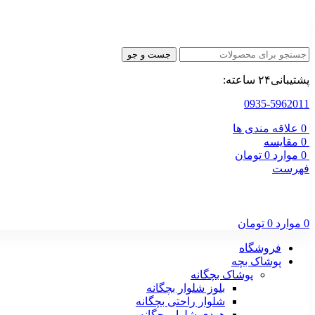
جست و جو
پشتیبانی۲۴ ساعته:
0935-5962011
0
علاقه مندی ها
0
مقایسه
0
موارد
0
تومان
فهرست
0
موارد
0
تومان
فروشگاه
پوشاک بچه
پوشاک بچگانه
بلوز شلوار بچگانه
شلوار راحتی بچگانه
هودی شلوار بچگانه