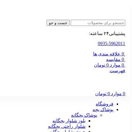
جست و جو
پشتیبانی۲۴ ساعته:
0935-5962011
0
علاقه مندی ها
0
مقایسه
0
موارد
0
تومان
فهرست
0
موارد
0
تومان
فروشگاه
پوشاک بچه
پوشاک بچگانه
بلوز شلوار بچگانه
شلوار راحتی بچگانه
هودی شلوار بچگانه