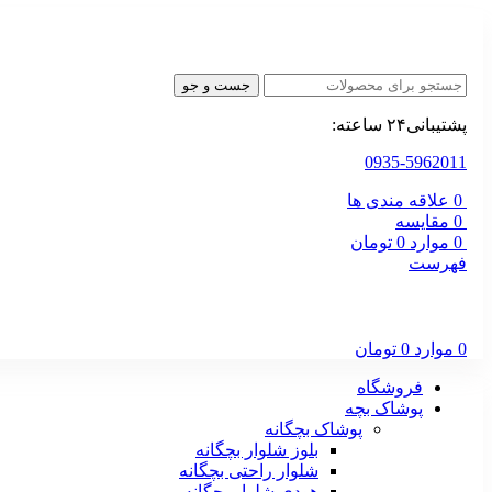
جست و جو
پشتیبانی۲۴ ساعته:
0935-5962011
0
علاقه مندی ها
0
مقایسه
0
موارد
0
تومان
فهرست
0
موارد
0
تومان
فروشگاه
پوشاک بچه
پوشاک بچگانه
بلوز شلوار بچگانه
شلوار راحتی بچگانه
هودی شلوار بچگانه