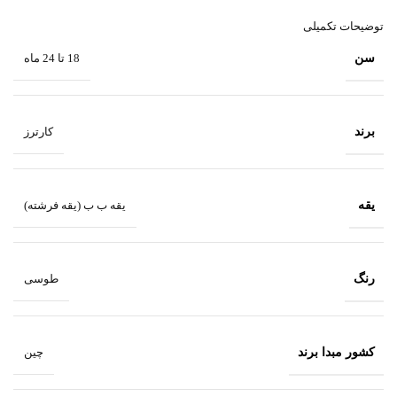
توضیحات تکمیلی
سن
18 تا 24 ماه
برند
کارترز
یقه
یقه ب ب (یقه فرشته)
رنگ
طوسی
کشور مبدا برند
چین