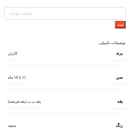
ثبت
توضیحات تکمیلی
برند
کارترز
سن
12 تا 18 ماه
یقه
یقه ب ب (یقه فرشته)
رنگ
سفید