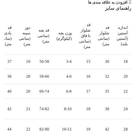
افزودن به علاقه مندی ها
راهنمای سایز
قد
اندازه
قد
دور
قد
شلوار
قد بچه
آستین
شلوار
وزن بچه
سینه
بادی
تا فاق
(سانتی
(آستین
(سانتی
(کیلوگرم)
(سانتی
(سانتی
(سانتی
متر)
بلند)
متر)
متر)
متر)
متر)
37
19
50-58
3-4
15
30
18
38
20
58-66
4-6
16
32
20
40
20
66-74
6-8
17
35
22
42
21
74-82
8-10
18
38
24
44
22
82-90
10-12
19
42
28