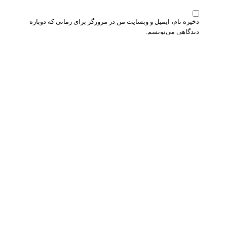
ذخیره نام، ایمیل و وبسایت من در مرورگر برای زمانی که دوباره
دیدگاهی می‌نویسم.
لطفا پاسخ را به عدد انگلیسی وارد کنید:
5 × چهار =
شما باید وارد سیستم شوید تا بتوانید عکس ها را به بررسی خود
اضافه کنید.